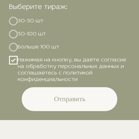
КОНТАКТЫ
+7 (347) 225-70-75
home.merch.official@gmail.com
ИП Кожемякин Иван Сергеевич
осуществляет деятельность в
области пошива одежды