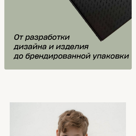
ДЕТСКАЯ
ФУТБОЛКА
Футболка приталенная, стандартная
классическая посадка, круглый ворот
Состав:
Хлопок 95%, лайкра 5%, 210 гр
Размеры:
от 86 до 152 р-ра
Мин. тираж
- 50 шт
Цены:
-
от 50 шт. - 510 руб, от 100 шт. - 465
руб, от 300 шт. - 375 руб
*Цена указана без логотипа
заказать пробный образец