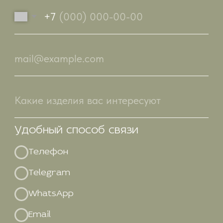
ЦЕНА НА ПОШИВ
Пошив футболок
Пошив худи
Пошив поло
Пошив детских
костюмов
Пошив брюк
НАНЕСЕНИЕ
Печать на одежде
Шелкография
Вышивка