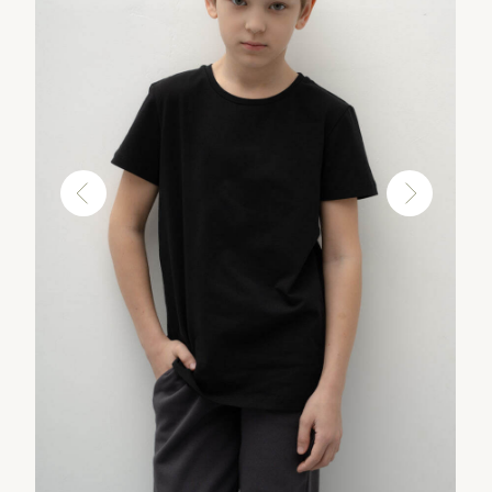
Рассчитать
пошив
+7
Удобный способ связи
Телефон
Telegram